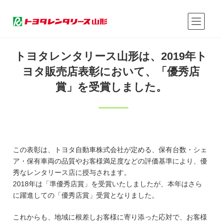
コ
ナ
ン
ビ
新着情報｜トヨタレンタリース山形
テ
ゲ
ン
ー
ツ
シ
トヨタレンタリース山形は、2019年ト
へ
ョ
ヨタ販売店表彰において、「優秀店
ス
ン
キ
に
賞」を受賞しました。
ッ
移
プ
動
この表彰は、トヨタ自動車株式会社が定める、保有台数・シェ
ア・
保有車両の品質やお客様満足度などの評価基準により、優
秀なレンタリース店に授与されます。
2018年は「準優秀店賞」を受賞いたしましたが、本年はさら
に躍進しての「優秀店賞」受賞となりました。
これからも、地域に根差しお客様に寄り添った応対で、
お客様